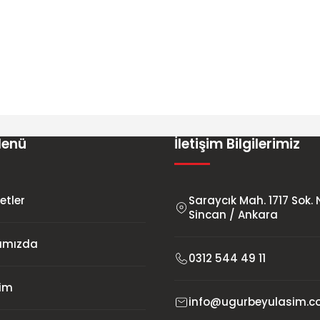
Menü
İletişim Bilgilerimiz
etler
Saraycık Mah. 1717 Sok. 
Sincan / Ankara
ımızda
0312 544 49 11
şim
info@ugurbeyulasim.co