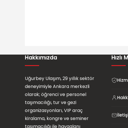
Hakkımızda
Hızlı 
Uğurbey Ulaşım, 29 yıllık sektör
Hizm
deneyimiyle Ankara merkezli
Uğurbey Ulaşım
olarak; öğrenci ve personel
Hakk
taşımacılığı, tur ve gezi
organizasyonları, VIP araç
İleti
kiralama, kongre ve seminer
Cevap Yaz
taşımacılığı ile havaalanı