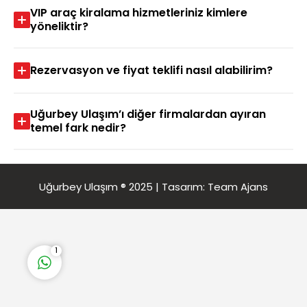
VIP araç kiralama hizmetleriniz kimlere
yöneliktir?
Rezervasyon ve fiyat teklifi nasıl alabilirim?
Uğurbey Ulaşım’ı diğer firmalardan ayıran
Uğurbey Ulaşım
temel fark nedir?
Uğurbey Ulaşım ® 2025 | Tasarım:
Team Ajans
Cevap Yaz
1